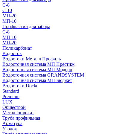
С-8
С-10
МП-20
МП-10
Профнастил для забора
С-8
МП-10
МП-20
Поликарбонат
Водосток
Водостоки Металл Профиль
Водосточная система МП Престиж
Водосточная система МП Модерн
Водосточная система GRANDSYSTEM
Водосточная система МП Бюджет
Водостоки Docke
Standard
Premium
LUX
Общестрой
Металлопрокат
Труба профильная
Арматура
Уголок