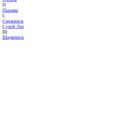
П
Пышма
С
Снежинск
Сухой Лог
Ш
Шадринск