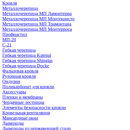
Кровля
Металлочерепица
Металлочерепица МП Ламонтерра
Металлочерепица МП Монтекристо
Металлочерепица МП Трамонтана
Металлочерепица МП Монтерроса
Профнастил
МП-20
С-21
Гибкая черепица
Гибкая черепица Katepal
Гибкая черепица Shinglas
Гибкая черепица Docke
Фальцевая кровля
Рулонная кровля
Ондулин
Поликарбонат для кровли
Аксессуары
Пленки и мембраны
Чердачные лестницы
Элементы безопасности кровли
Кровельная вентиляция
Мансардные окна
Дымоходы
Дымоходы из нержавеющей стали