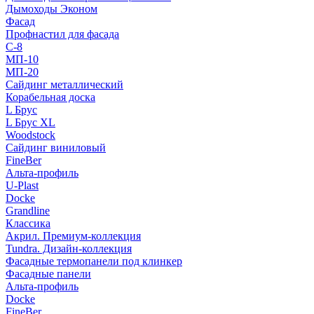
Дымоходы Эконом
Фасад
Профнастил для фасада
С-8
МП-10
МП-20
Сайдинг металлический
Корабельная доска
L Брус
L Брус XL
Woodstock
Сайдинг виниловый
FineBer
Альта-профиль
U-Plast
Docke
Grandline
Классика
Акрил. Премиум-коллекция
Tundra. Дизайн-коллекция
Фасадные термопанели под клинкер
Фасадные панели
Альта-профиль
Docke
FineBer