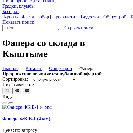
Поликарбонат для теплиц
Грядки, клумбы
Беседки
Кровля
|
Фасад
|
Забор
|
Профнастил
|
Водосток
|
Общестрой
|
Т
Показать поиск
Скрыть поиск
Фанера со склада в
Кыштыме
Главная
—
Каталог
—
Общестрой
—
Фанера
Предложение не является публичной офертой
Сортировка:
Показывать по:
20
40
60
Вид:
Фанера ФК Е-1 (4 мм)
Цена:
по запросу