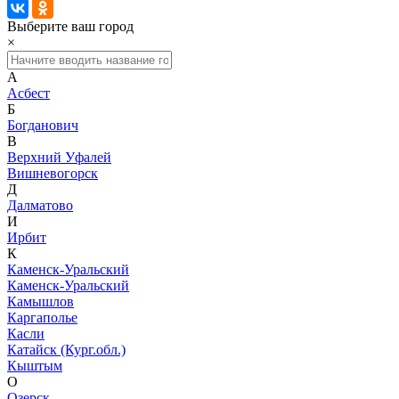
Выберите ваш город
×
А
Асбест
Б
Богданович
В
Верхний Уфалей
Вишневогорск
Д
Далматово
И
Ирбит
К
Каменск-Уральский
Каменск-Уральский
Камышлов
Каргаполье
Касли
Катайск (Кург.обл.)
Кыштым
О
Озерск