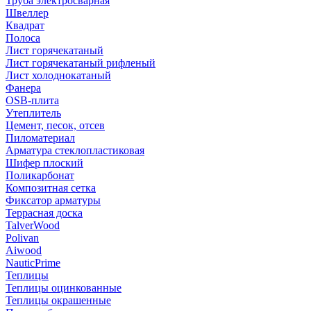
Труба электросварная
Швеллер
Квадрат
Полоса
Лист горячекатаный
Лист горячекатаный рифленый
Лист холоднокатаный
Фанера
OSB-плита
Утеплитель
Цемент, песок, отсев
Пиломатериал
Арматура стеклопластиковая
Шифер плоский
Поликарбонат
Композитная сетка
Фиксатор арматуры
Террасная доска
TalverWood
Polivan
Aiwood
NauticPrime
Теплицы
Теплицы оцинкованные
Теплицы окрашенные