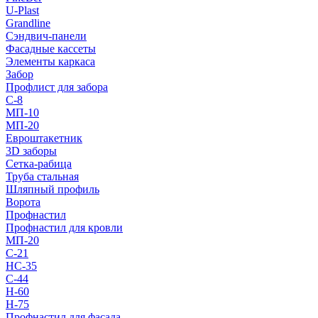
U-Plast
Grandline
Сэндвич-панели
Фасадные кассеты
Элементы каркаса
Забор
Профлист для забора
С-8
МП-10
МП-20
Евроштакетник
3D заборы
Сетка-рабица
Труба стальная
Шляпный профиль
Ворота
Профнастил
Профнастил для кровли
МП-20
С-21
НС-35
С-44
Н-60
Н-75
Профнастил для фасада