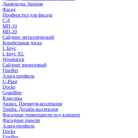
Дымоходы Эконом
Фасад
Профнастил для фасада
С-8
МП-10
МП-20
Сайдинг металлический
Корабельная доска
L Брус
L Брус XL
Woodstock
Сайдинг виниловый
FineBer
Альта-профиль
U-Plast
Docke
Grandline
Классика
Акрил. Премиум-коллекция
Tundra. Дизайн-коллекция
Фасадные термопанели под клинкер
Фасадные панели
Альта-профиль
Docke
FineBer