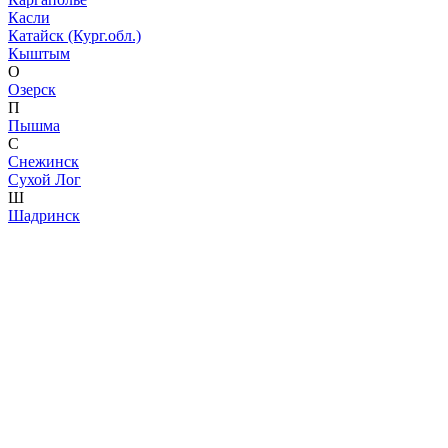
Касли
Катайск (Кург.обл.)
Кыштым
О
Озерск
П
Пышма
С
Снежинск
Сухой Лог
Ш
Шадринск