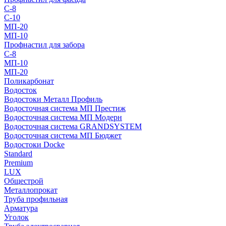
С-8
С-10
МП-20
МП-10
Профнастил для забора
С-8
МП-10
МП-20
Поликарбонат
Водосток
Водостоки Металл Профиль
Водосточная система МП Престиж
Водосточная система МП Модерн
Водосточная система GRANDSYSTEM
Водосточная система МП Бюджет
Водостоки Docke
Standard
Premium
LUX
Общестрой
Металлопрокат
Труба профильная
Арматура
Уголок