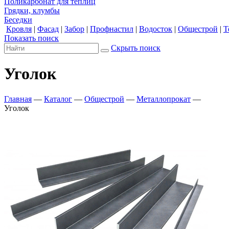
Поликарбонат для теплиц
Грядки, клумбы
Беседки
Кровля
|
Фасад
|
Забор
|
Профнастил
|
Водосток
|
Общестрой
|
Т
Показать поиск
Скрыть поиск
Уголок
Главная
—
Каталог
—
Общестрой
—
Металлопрокат
—
Уголок