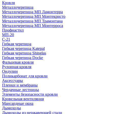
Кровля
Металлочерепица
Металлочерепица МП Ламонтерра
Металлочерепица МП Монтекристо
Металлочерепица МП Трамонтана
Металлочерепица МП Монтерроса
Профнастил
МП-20
С-21
Гибкая черепица
Гибкая черепица Katepal
Гибкая черепица Shinglas
Гибкая черепица Docke
Фальцевая кровля
Рулонная кровля
Ондулин
Поликарбонат для кровли
Аксессуары
Пленки и мембраны
Чердачные лестницы
Элементы безопасности кровли
Кровельная вентиляция
Мансардные окна
Дымоходы
Дымоходы из нержавеющей стали