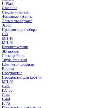
U-Plast
Grandline
Сэндвич-панели
Фасадные кассеты
Элементы каркаса
Забор
Профлист для забора
С-8
МП-10
МП-20
Евроштакетник
3D заборы
Сетка-рабица
Труба стальная
Шляпный профиль
Ворота
Профнастил
Профнастил для кровли
МП-20
С-21
НС-35
С-44
Н-60
Н-75
Профнастил для фасада