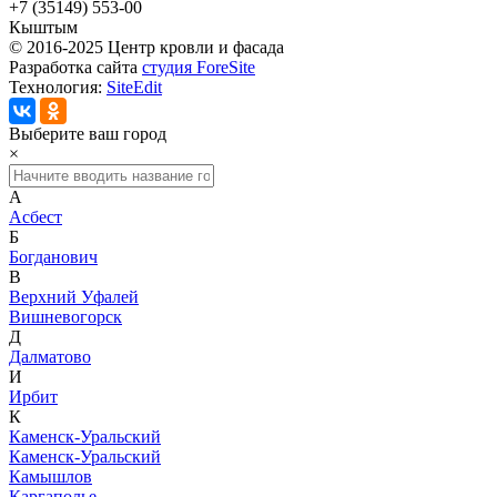
+7 (35149) 553-00
Кыштым
© 2016-2025 Центр кровли и фасада
Разработка сайта
студия ForeSite
Технология:
SiteEdit
Выберите ваш город
×
А
Асбест
Б
Богданович
В
Верхний Уфалей
Вишневогорск
Д
Далматово
И
Ирбит
К
Каменск-Уральский
Каменск-Уральский
Камышлов
Каргаполье