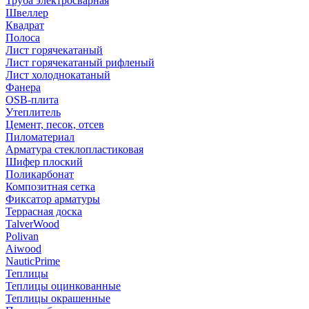
Труба электросварная
Швеллер
Квадрат
Полоса
Лист горячекатаный
Лист горячекатаный рифленый
Лист холоднокатаный
Фанера
OSB-плита
Утеплитель
Цемент, песок, отсев
Пиломатериал
Арматура стеклопластиковая
Шифер плоский
Поликарбонат
Композитная сетка
Фиксатор арматуры
Террасная доска
TalverWood
Polivan
Aiwood
NauticPrime
Теплицы
Теплицы оцинкованные
Теплицы окрашенные