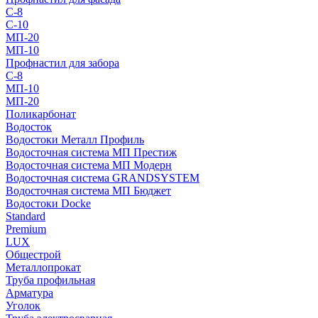
С-8
С-10
МП-20
МП-10
Профнастил для забора
С-8
МП-10
МП-20
Поликарбонат
Водосток
Водостоки Металл Профиль
Водосточная система МП Престиж
Водосточная система МП Модерн
Водосточная система GRANDSYSTEM
Водосточная система МП Бюджет
Водостоки Docke
Standard
Premium
LUX
Общестрой
Металлопрокат
Труба профильная
Арматура
Уголок