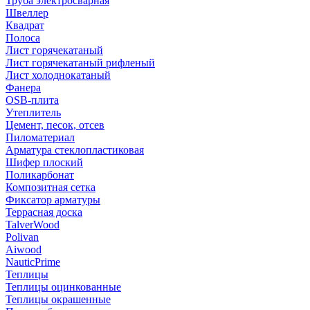
Труба электросварная
Швеллер
Квадрат
Полоса
Лист горячекатаный
Лист горячекатаный рифленый
Лист холоднокатаный
Фанера
OSB-плита
Утеплитель
Цемент, песок, отсев
Пиломатериал
Арматура стеклопластиковая
Шифер плоский
Поликарбонат
Композитная сетка
Фиксатор арматуры
Террасная доска
TalverWood
Polivan
Aiwood
NauticPrime
Теплицы
Теплицы оцинкованные
Теплицы окрашенные