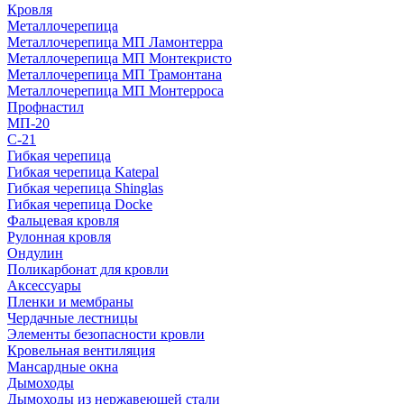
Кровля
Металлочерепица
Металлочерепица МП Ламонтерра
Металлочерепица МП Монтекристо
Металлочерепица МП Трамонтана
Металлочерепица МП Монтерроса
Профнастил
МП-20
С-21
Гибкая черепица
Гибкая черепица Katepal
Гибкая черепица Shinglas
Гибкая черепица Docke
Фальцевая кровля
Рулонная кровля
Ондулин
Поликарбонат для кровли
Аксессуары
Пленки и мембраны
Чердачные лестницы
Элементы безопасности кровли
Кровельная вентиляция
Мансардные окна
Дымоходы
Дымоходы из нержавеющей стали