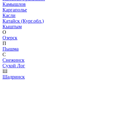
Камышлов
Каргаполье
Касли
Катайск (Кург.обл.)
Кыштым
О
Озерск
П
Пышма
С
Снежинск
Сухой Лог
Ш
Шадринск