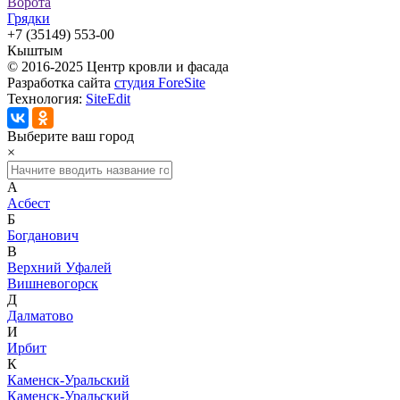
Ворота
Грядки
+7 (35149) 553-00
Кыштым
© 2016-2025 Центр кровли и фасада
Разработка сайта
студия ForeSite
Технология:
SiteEdit
Выберите ваш город
×
А
Асбест
Б
Богданович
В
Верхний Уфалей
Вишневогорск
Д
Далматово
И
Ирбит
К
Каменск-Уральский
Каменск-Уральский