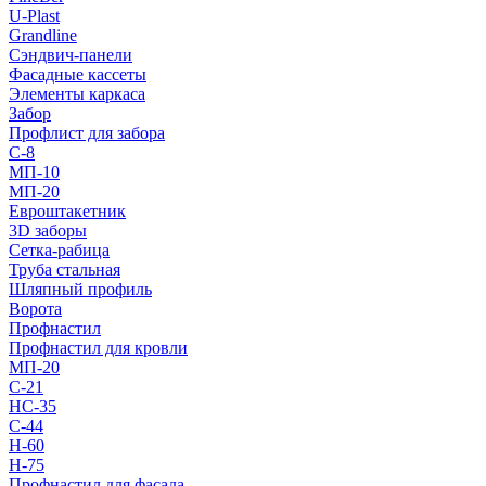
U-Plast
Grandline
Сэндвич-панели
Фасадные кассеты
Элементы каркаса
Забор
Профлист для забора
С-8
МП-10
МП-20
Евроштакетник
3D заборы
Сетка-рабица
Труба стальная
Шляпный профиль
Ворота
Профнастил
Профнастил для кровли
МП-20
С-21
НС-35
С-44
Н-60
Н-75
Профнастил для фасада