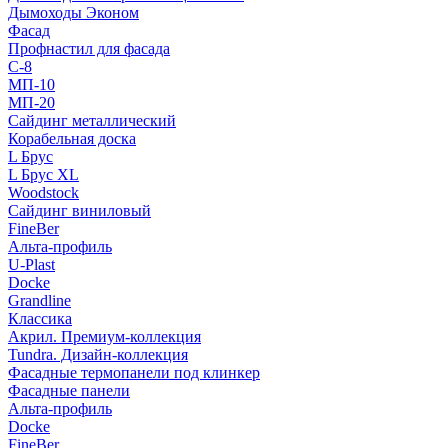
Дымоходы Эконом
Фасад
Профнастил для фасада
С-8
МП-10
МП-20
Сайдинг металлический
Корабельная доска
L Брус
L Брус XL
Woodstock
Сайдинг виниловый
FineBer
Альта-профиль
U-Plast
Docke
Grandline
Классика
Акрил. Премиум-коллекция
Tundra. Дизайн-коллекция
Фасадные термопанели под клинкер
Фасадные панели
Альта-профиль
Docke
FineBer