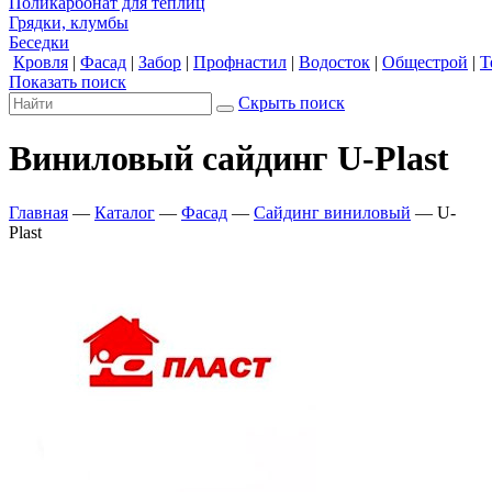
Поликарбонат для теплиц
Грядки, клумбы
Беседки
Кровля
|
Фасад
|
Забор
|
Профнастил
|
Водосток
|
Общестрой
|
Т
Показать поиск
Скрыть поиск
Виниловый сайдинг U-Plast
Главная
—
Каталог
—
Фасад
—
Сайдинг виниловый
—
U-
Plast