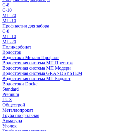
С-8
С-10
МП-20
МП-10
Профнастил для забора
С-8
МП-10
МП-20
Поликарбонат
Водосток
Водостоки Металл Профиль
Водосточная система МП Престиж
Водосточная система МП Модерн
Водосточная система GRANDSYSTEM
Водосточная система МП Бюджет
Водостоки Docke
Standard
Premium
LUX
Общестрой
Металлопрокат
Труба профильная
Арматура
Уголок