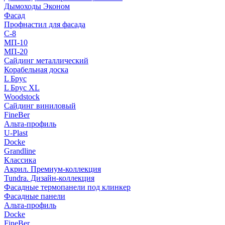
Дымоходы Эконом
Фасад
Профнастил для фасада
С-8
МП-10
МП-20
Сайдинг металлический
Корабельная доска
L Брус
L Брус XL
Woodstock
Сайдинг виниловый
FineBer
Альта-профиль
U-Plast
Docke
Grandline
Классика
Акрил. Премиум-коллекция
Tundra. Дизайн-коллекция
Фасадные термопанели под клинкер
Фасадные панели
Альта-профиль
Docke
FineBer