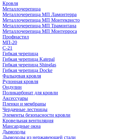
Кровля
Металлочерепица
Металлочерепица МП Ламонтерра
Металлочерепица МП Монтекристо
Металлочерепица МП Трамонтана
Металлочерепица МП Монтерроса
Профнастил
МП-20
С-21
Гибкая черепица
Гибкая черепица Katepal
Гибкая черепица Shinglas
Гибкая черепица Docke
Фальцевая кровля
Рулонная кровля
Ондулин
Поликарбонат для кровли
Аксессуары
Пленки и мембраны
Чердачные лестницы
Элементы безопасности кровли
Кровельная вентиляция
Мансардные окна
Дымоходы
Дымоходы из нержавеющей стали