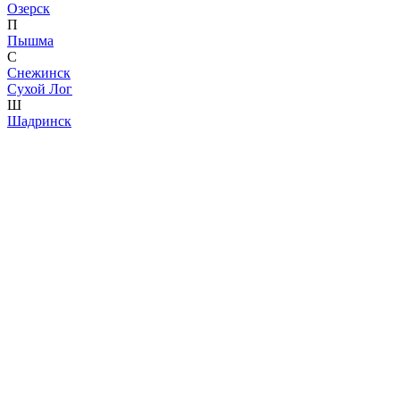
Озерск
П
Пышма
С
Снежинск
Сухой Лог
Ш
Шадринск