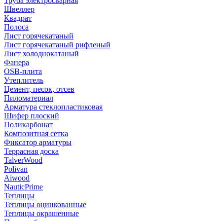
Труба электросварная
Швеллер
Квадрат
Полоса
Лист горячекатаный
Лист горячекатаный рифленый
Лист холоднокатаный
Фанера
OSB-плита
Утеплитель
Цемент, песок, отсев
Пиломатериал
Арматура стеклопластиковая
Шифер плоский
Поликарбонат
Композитная сетка
Фиксатор арматуры
Террасная доска
TalverWood
Polivan
Aiwood
NauticPrime
Теплицы
Теплицы оцинкованные
Теплицы окрашенные