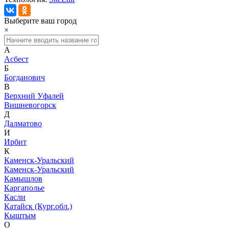
Выберите ваш город
×
А
Асбест
Б
Богданович
В
Верхний Уфалей
Вишневогорск
Д
Далматово
И
Ирбит
К
Каменск-Уральский
Каменск-Уральский
Камышлов
Каргаполье
Касли
Катайск (Кург.обл.)
Кыштым
О