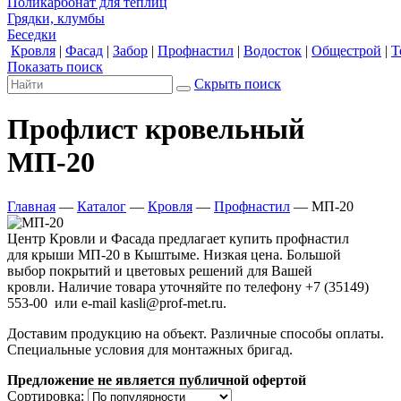
Поликарбонат для теплиц
Грядки, клумбы
Беседки
Кровля
|
Фасад
|
Забор
|
Профнастил
|
Водосток
|
Общестрой
|
Т
Показать поиск
Скрыть поиск
Профлист кровельный
МП-20
Главная
—
Каталог
—
Кровля
—
Профнастил
—
МП-20
Центр Кровли и Фасада предлагает купить профнастил
для крыши МП-20 в Кыштыме. Низкая цена. Большой
выбор покрытий и цветовых решений для Вашей
кровли. Наличие товара уточняйте по телефону +7 (35149)
553-00 или e-mail kasli@prof-met.ru.
Доставим продукцию на объект. Различные способы оплаты.
Специальные условия для монтажных бригад.
Предложение не является публичной офертой
Сортировка: