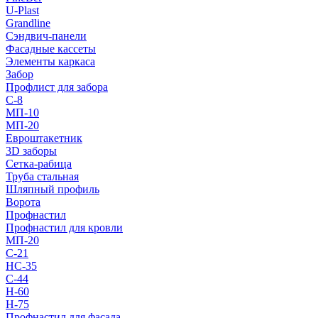
U-Plast
Grandline
Сэндвич-панели
Фасадные кассеты
Элементы каркаса
Забор
Профлист для забора
С-8
МП-10
МП-20
Евроштакетник
3D заборы
Сетка-рабица
Труба стальная
Шляпный профиль
Ворота
Профнастил
Профнастил для кровли
МП-20
С-21
НС-35
С-44
Н-60
Н-75
Профнастил для фасада