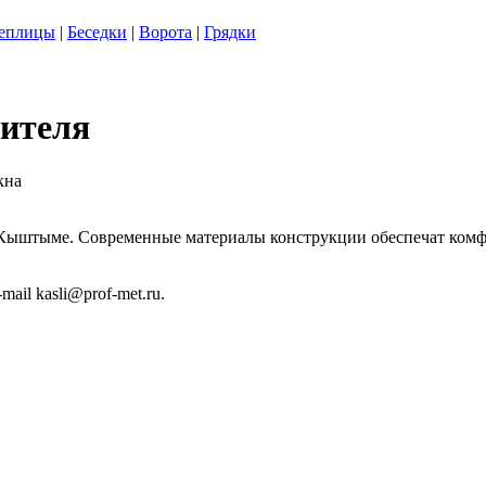
еплицы
|
Беседки
|
Ворота
|
Грядки
дителя
кна
Кыштыме. Современные материалы конструкции обеспечат комфор
ail kasli@prof-met.ru.