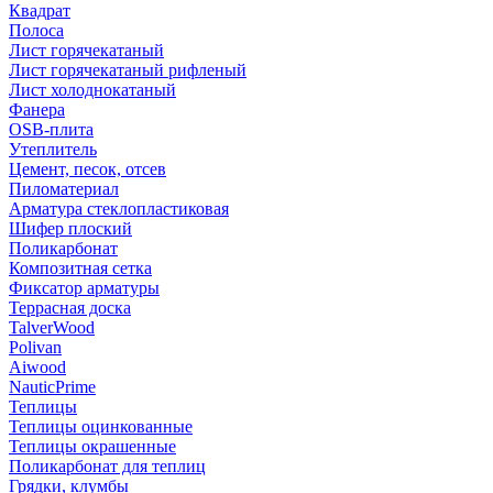
Квадрат
Полоса
Лист горячекатаный
Лист горячекатаный рифленый
Лист холоднокатаный
Фанера
OSB-плита
Утеплитель
Цемент, песок, отсев
Пиломатериал
Арматура стеклопластиковая
Шифер плоский
Поликарбонат
Композитная сетка
Фиксатор арматуры
Террасная доска
TalverWood
Polivan
Aiwood
NauticPrime
Теплицы
Теплицы оцинкованные
Теплицы окрашенные
Поликарбонат для теплиц
Грядки, клумбы