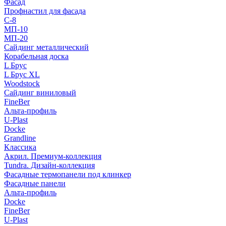
Фасад
Профнастил для фасада
С-8
МП-10
МП-20
Сайдинг металлический
Корабельная доска
L Брус
L Брус XL
Woodstock
Сайдинг виниловый
FineBer
Альта-профиль
U-Plast
Docke
Grandline
Классика
Акрил. Премиум-коллекция
Tundra. Дизайн-коллекция
Фасадные термопанели под клинкер
Фасадные панели
Альта-профиль
Docke
FineBer
U-Plast