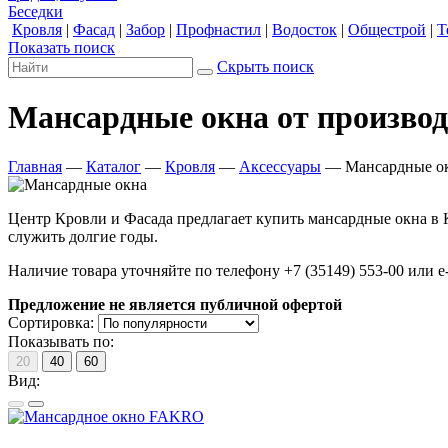
Беседки
Кровля
|
Фасад
|
Забор
|
Профнастил
|
Водосток
|
Общестрой
|
Т
Показать поиск
Скрыть поиск
Мансардные окна от произво
Главная
—
Каталог
—
Кровля
—
Аксессуары
—
Мансардные о
Центр Кровли и Фасада предлагает купить мансардные окна в 
служить долгие годы.
Наличие товара уточняйте по телефону +7 (35149) 553-00 или e-m
Предложение не является публичной офертой
Сортировка:
Показывать по:
20
40
60
Вид: