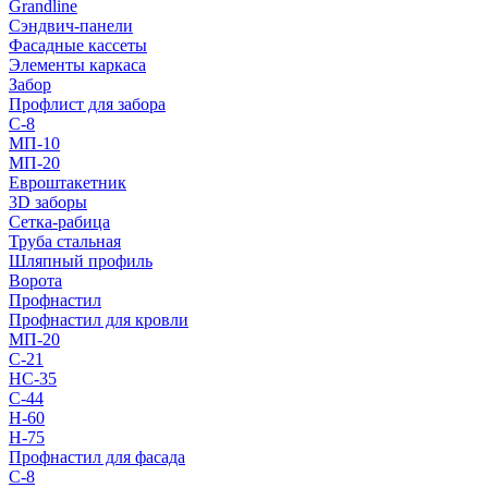
Grandline
Сэндвич-панели
Фасадные кассеты
Элементы каркаса
Забор
Профлист для забора
С-8
МП-10
МП-20
Евроштакетник
3D заборы
Сетка-рабица
Труба стальная
Шляпный профиль
Ворота
Профнастил
Профнастил для кровли
МП-20
С-21
НС-35
С-44
Н-60
Н-75
Профнастил для фасада
С-8