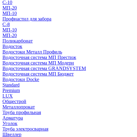
С-10
МП-20
МП-10
Профнастил для забора
С-8
МП-10
МП-20
Поликарбонат
Водосток
Водостоки Металл Профиль
Водосточная система МП Престиж
Водосточная система МП Модерн
Водосточная система GRANDSYSTEM
Водосточная система МП Бюджет
Водостоки Docke
Standard
Premium
LUX
Общестрой
Металлопрокат
Труба профильная
Арматура
Уголок
Труба электросварная
Швеллер