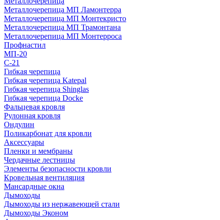
Металлочерепица
Металлочерепица МП Ламонтерра
Металлочерепица МП Монтекристо
Металлочерепица МП Трамонтана
Металлочерепица МП Монтерроса
Профнастил
МП-20
С-21
Гибкая черепица
Гибкая черепица Katepal
Гибкая черепица Shinglas
Гибкая черепица Docke
Фальцевая кровля
Рулонная кровля
Ондулин
Поликарбонат для кровли
Аксессуары
Пленки и мембраны
Чердачные лестницы
Элементы безопасности кровли
Кровельная вентиляция
Мансардные окна
Дымоходы
Дымоходы из нержавеющей стали
Дымоходы Эконом